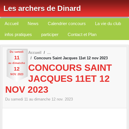
Panneau de gestion des cookies
Les archers de Dinard
Accueil
News
Calendrier concours
La vie du club
infos pratiques
participer
Contact et Plan
Du
samedi
Accueil
11
Concours Saint Jacques 11et 12 nov 2023
au
dimanche
CONCOURS SAINT
12
NOV.
2023
JACQUES 11ET 12
NOV 2023
Du
samedi
11
au
dimanche
12
nov.
2023