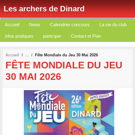
Panneau de gestion des cookies
Les archers de Dinard
Accueil
News
Calendrier concours
La vie du club
infos pratiques
participer
Contact et Plan
Accueil
Fête Mondiale du Jeu 30 Mai 2026
FÊTE MONDIALE DU JEU
30 MAI 2026