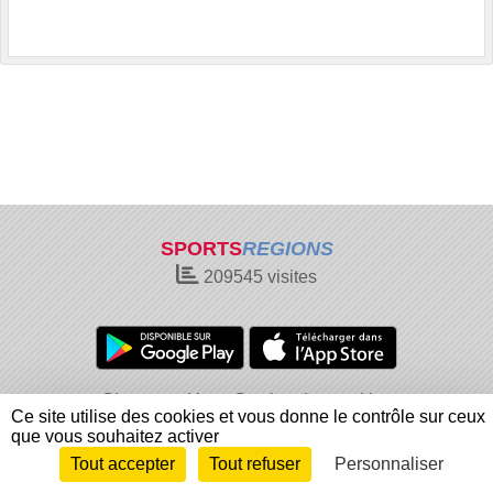
SPORTS
REGIONS
209545
visites
Charte cookies
Gestion des cookies
Ce site utilise des cookies et vous donne le contrôle sur ceux
Informations légales
Signaler un contenu inapproprié
que vous souhaitez activer
Tout accepter
Tout refuser
Personnaliser
Envie de participer ?
Connexion